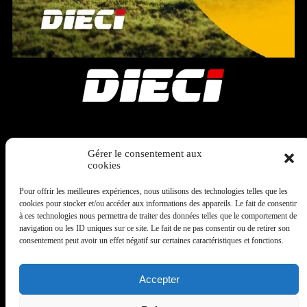
Découvrez notre brochure
Gérer le consentement aux
cookies
sur la
cabine suspendue
Pour offrir les meilleures expériences, nous utilisons des technologies telles que les
360°
cookies pour stocker et/ou accéder aux informations des appareils. Le fait de consentir
à ces technologies nous permettra de traiter des données telles que le comportement de
navigation ou les ID uniques sur ce site. Le fait de ne pas consentir ou de retirer son
consentement peut avoir un effet négatif sur certaines caractéristiques et fonctions.
Voir la brochure DIECI
Accepter